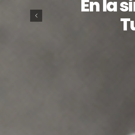
En la s
T