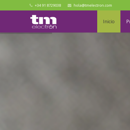
+34 91 8729038
hola@tmelectron.com
Inicio
P