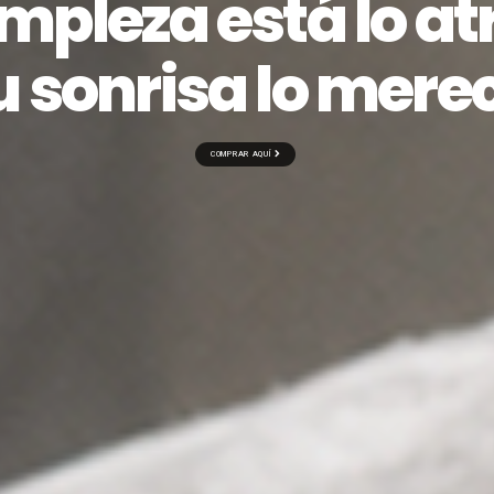
impleza está lo at
u sonrisa lo mere
COMPRAR AQUÍ