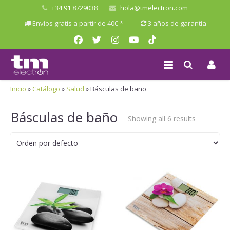
+34 91 8729038
hola@tmelectron.com
Envíos gratis a partir de 40€ *
3 años de garantía
Inicio
»
Catálogo
»
Salud
»
Básculas de baño
Básculas de baño
Showing all 6 results