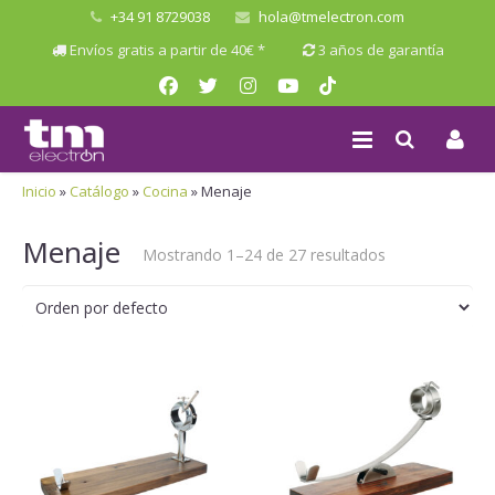
+34 91 8729038
hola@tmelectron.com
Envíos gratis a partir de 40€ *
3 años de garantía
Inicio
»
Catálogo
»
Cocina
»
Menaje
Menaje
Mostrando 1–24 de 27 resultados