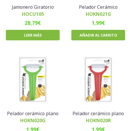
Jamonero Giratorio
Pelador Cerámico
HOCU105
HOKN021G
28,79
€
1,99
€
LEER MÁS
AÑADIR AL CARRITO
Pelador cerámico plano
Pelador cerámico plano
HOKN020G
HOKN020R
1,99
€
1,99
€