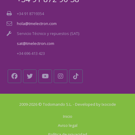
+34 91 8719354
hola@tmelectron.com
Servicio Técnico y repuestos (SAT):
sat@tmelectron.com
+34 696 413 423
2009-2026 © Todomando S.L. - Developed by
Ixocode
Inicio
Aviso legal
Política de privacidad