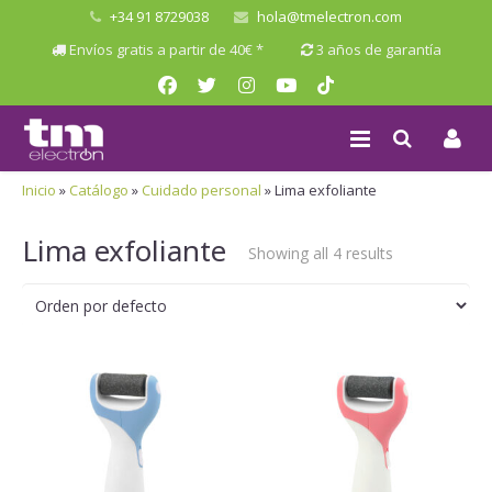
+34 91 8729038
hola@tmelectron.com
Envíos gratis a partir de 40€ *
3 años de garantía
Inicio
»
Catálogo
»
Cuidado personal
»
Lima exfoliante
Lima exfoliante
Showing all 4 results