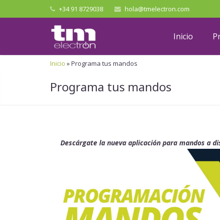
+34 91 8729038
hola@tmelectron.com
Inicio
P
Inicio
»
Programa tus mandos
Programa tus mandos
Descárgate la nueva aplicación para mandos a di