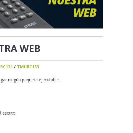
TRA WEB
RC131
/
TMURC133
.
rgar ningún paquete ejecutable,
 escrito: