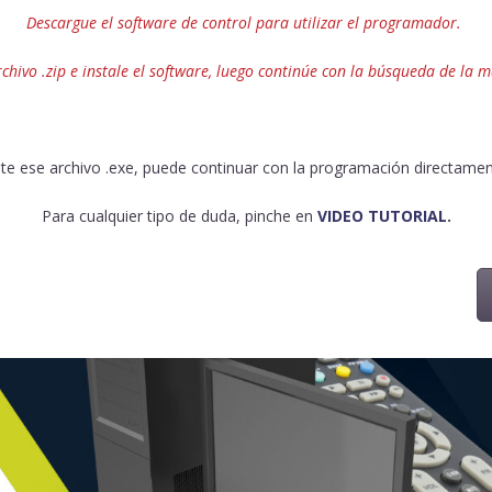
Descargue el software de control para utilizar el programador.
hivo .zip e instale el software, luego continúe con la búsqueda de la m
te ese archivo .exe, puede continuar con la programación directament
Para cualquier tipo de duda, pinche en
VIDEO TUTORIAL
.