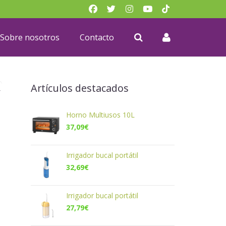
Sobre nosotros
Contacto
Artículos destacados
Horno Multiusos 10L
37,09
€
Irrigador bucal portátil
32,69
€
Irrigador bucal portátil
27,79
€