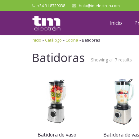
+34 91 8729038
hola@tmelectron.com
Inicio
P
Inicio
»
Catálogo
»
Cocina
»
Batidoras
Batidoras
Showing all 7 results
Batidora de vaso
Batidora de va