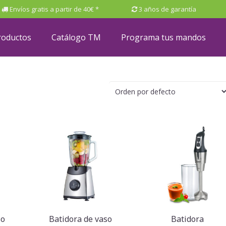
Envíos gratis a partir de 40€ *
3 años de garantía
roductos
Catálogo TM
Programa tus mandos
so
Batidora de vaso
Batidora