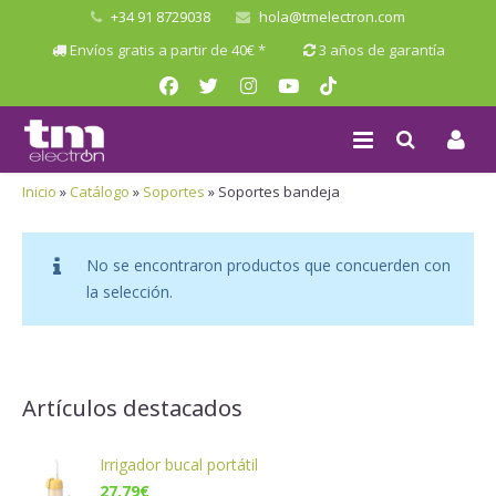
+34 91 8729038
hola@tmelectron.com
Envíos gratis a partir de 40€ *
3 años de garantía
Inicio
»
Catálogo
»
Soportes
»
Soportes bandeja
No se encontraron productos que concuerden con
la selección.
Artículos destacados
Irrigador bucal portátil
27,79
€