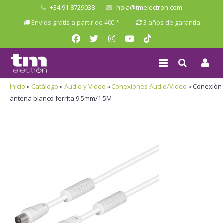
+34 91 8729038
hola@tmelectron.com
Envíos gratis a partir de 40€ *
3 años de garantía
Inicio
»
Catálogo
»
Audio y Video
»
Conexiones Audio/Video
»
Conexión
antena blanco ferrita 9.5mm/1.5M