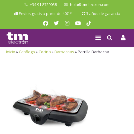
+34 91 8729038
hola@tmelectron.com
Envíos gratis a partir de 40€ *
3 años de garantía
Inicio
»
Catálogo
»
Cocina
»
Barbacoas
»
Parrilla Barbacoa