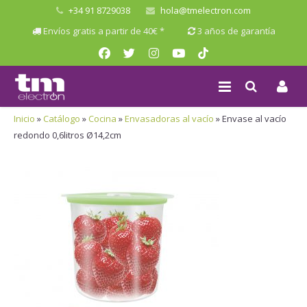
+34 91 8729038
hola@tmelectron.com
Envíos gratis a partir de 40€ *
3 años de garantía
Inicio
»
Catálogo
»
Cocina
»
Envasadoras al vacío
»
Envase al vacío
redondo 0,6litros Ø14,2cm