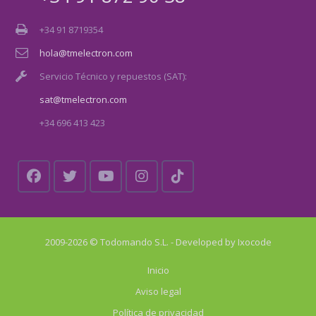
+34 91 8719354
hola@tmelectron.com
Servicio Técnico y repuestos (SAT):
sat@tmelectron.com
+34 696 413 423
2009-2026 © Todomando S.L. - Developed by
Ixocode
Inicio
Aviso legal
Política de privacidad