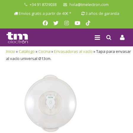
+34 91 8729038
hola@tmelectron.com
Envíos gratis a partir de 40€ *
3 años de garantía
Inicio
»
Catálogo
»
Cocina
»
Envasadoras al vacío
»
Tapa para envasar
al vacío universal Ø13cm.