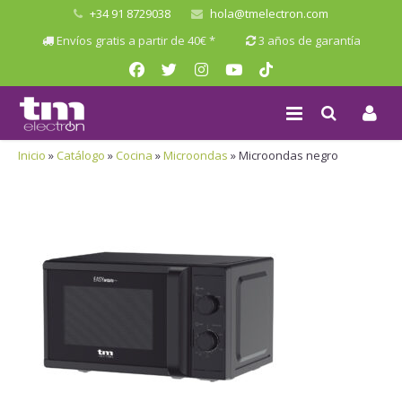
+34 91 8729038
hola@tmelectron.com
Envíos gratis a partir de 40€ *
3 años de garantía
Inicio
»
Catálogo
»
Cocina
»
Microondas
»
Microondas negro