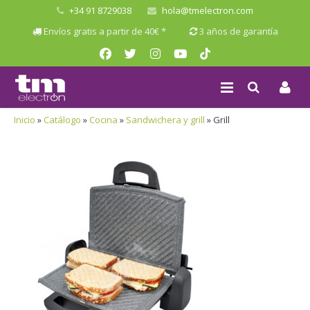
+34 91 8729038
hola@tmelectron.com
Envíos gratis a partir de 40€ *
3 años de garantía
Inicio
»
Catálogo
»
Cocina
»
Sandwichera y grill
»
Grill