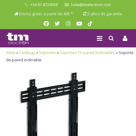
+34 91 8729038
hola@tmelectron.com
Envíos gratis a partir de 40€ *
3 años de garantía
Inicio
»
Catálogo
»
Soportes
»
Soportes TV pared inclinables
»
Soporte
de pared inclinable