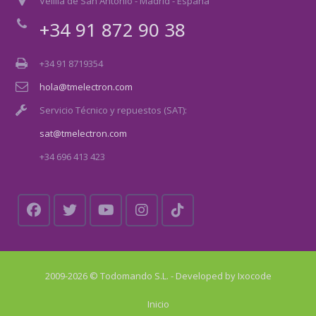
Velilla de San Antonio - Madrid - España
+34 91 872 90 38
+34 91 8719354
hola@tmelectron.com
Servicio Técnico y repuestos (SAT):
sat@tmelectron.com
+34 696 413 423
2009-2026 © Todomando S.L. - Developed by
Ixocode
Inicio