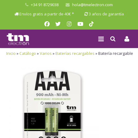
+34 91 8729038
hola@tmelectron.com
Envíos gratis a partir de 40€ *
3 años de garantía
Inicio
»
Catálogo
»
Varios
»
Baterías recargables
»
Batería recargable