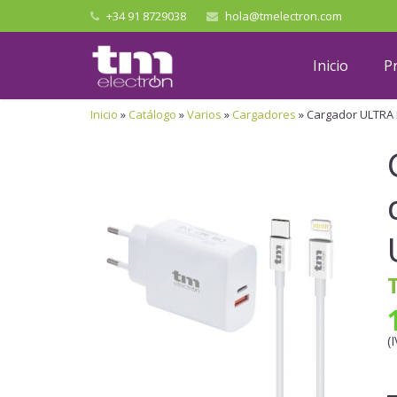
+34 91 8729038
hola@tmelectron.com
Inicio
P
Inicio
»
Catálogo
»
Varios
»
Cargadores
»
Cargador ULTRA 
(