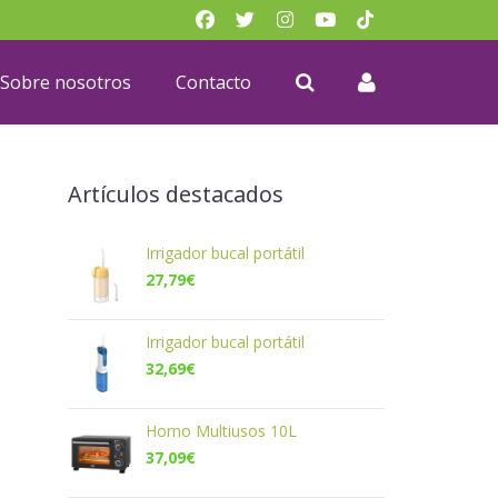
Sobre nosotros
Contacto
Artículos destacados
Irrigador bucal portátil
27,79
€
Irrigador bucal portátil
32,69
€
Horno Multiusos 10L
37,09
€