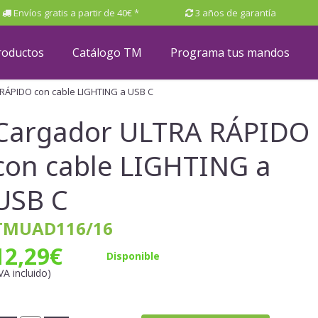
Envíos gratis a partir de 40€ *
3 años de garantía
roductos
Catálogo TM
Programa tus mandos
RÁPIDO con cable LIGHTING a USB C
Cargador ULTRA RÁPIDO
con cable LIGHTING a
USB C
TMUAD116/16
12,29
€
Disponible
IVA incluido)